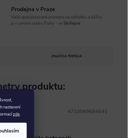
Prodejna v Praze
Naše specializovaná prodejna na cyklistiku a běžky
je v samém centru Prahy - ve
Skořepce
.
ZNAČKA
TOPEAK
etry produktu:
ěvnost,
ch nastavení
4710069684641
nformací
zde
.
ouhlasím