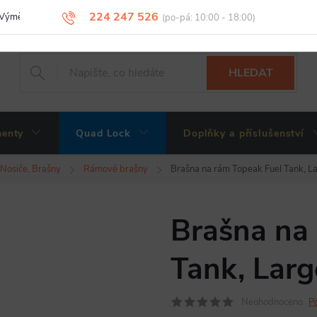
224 247 526
Výměny, vrácení a reklamace zboží
Obchodní podmínky
Podmínky 
HLEDAT
enty
Quad Lock
Doplňky a příslušenství
Nosiče, Brašny
Rámové brašny
Brašna na rám Topeak Fuel Tank, L
Brašna na
Tank, Larg
Neohodnoceno
P