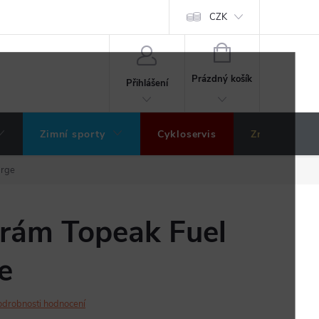
ochrany osobních údajů
Hodnocení obchodu
CZK
NÁKUPNÍ
KOŠÍK
Prázdný košík
Přihlášení
Zimní sporty
Cykloservis
Značky
arge
 rám Topeak Fuel
e
odrobnosti hodnocení