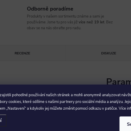
Odborně poradíme
Produkty v našem sortimentu známe a sami je
používáme. Jsme tu pro vás již
více než 19 let
. Bez
obav se na nás obraťte pro radu.
RECENZE
DISKUZE
Param
jistili pohodlné používání našich stránek a mohli anonymně analyzovat návšt
Vám svým umístěním dává
ry cookies, které sdílíme s našimi partnery pro sociální média a analýzu. Jeji
EAN
:
efonu, peněžence a nářadí.
em „Nastavení“ a kdykoliv jej můžete změnit pomocí odkazu v patičce. Více i
íťované kapsy.
í
S