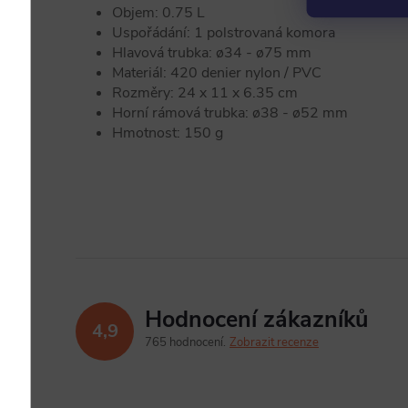
Objem: 0.75 L
Uspořádání: 1 polstrovaná komora
Hlavová trubka: ø34 - ø75 mm
Materiál: 420 denier nylon / PVC
Rozměry: 24 x 11 x 6.35 cm
Horní rámová trubka: ø38 - ø52 mm
Hmotnost: 150 g
Hodnocení zákazníků
4,9
765 hodnocení
Zobrazit recenze