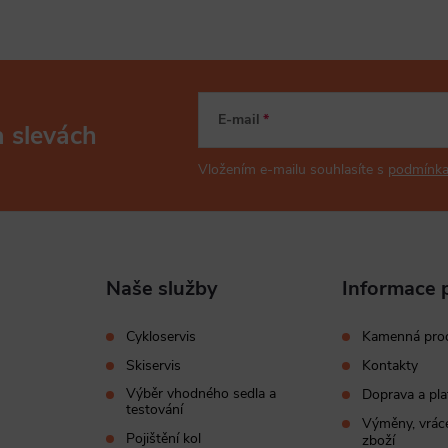
E-mail
a slevách
Vložením e-mailu souhlasíte s
podmínka
Naše služby
Informace 
Cykloservis
Kamenná pro
Skiservis
Kontakty
Výběr vhodného sedla a
Doprava a pla
testování
Výměny, vráce
Pojištění kol
zboží