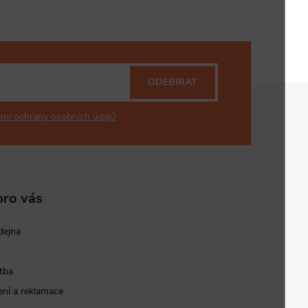
ODEBÍRAT
mi ochrany osobních údajů
pro vás
dejna
tba
ní a reklamace