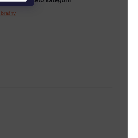
aleznete v této kategorii
 brašny