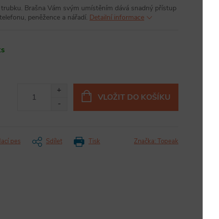
 trubku. Brašna Vám svým umístěním dává snadný přístup
 telefonu, peněžence a nářadí.
Detailní informace
ks
VLOŽIT DO KOŠÍKU
dací pes
Sdílet
Tisk
Značka:
Topeak