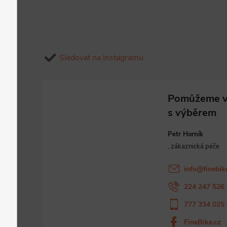
Sledovat na Instagramu
Petr Horník
info
@
finebik
224 247 526
777 334 025
FineBike.cz