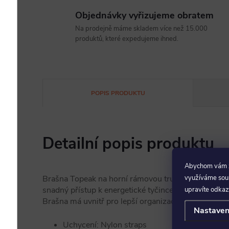
Objednávky vyřizujeme obratem
Na prodejně máme skladem více než 15.000
produktů, které expedujeme ihned.
POPIS PRODUKTU
Detailní popis produktu
Abychom vám za
Brašna Topeak na horní rámovou trubku. Brašna 
využíváme soubo
snadný přístup k energetické tyčince, mobilnímu tel
upravíte odkaz
Brašna má uvnitř pro lepší organizace obsahu dvě s
Nastaven
Uchycení: Nylon straps