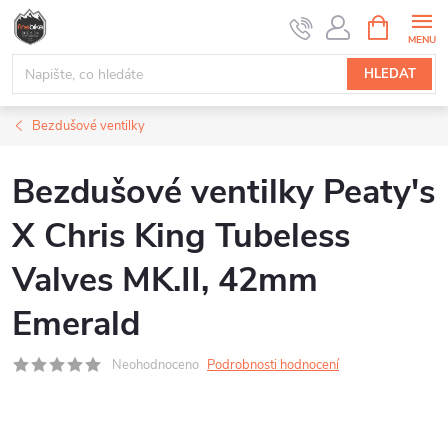
Přejít
NÁKUPNÍ
na
KOŠÍK
obsah
HLEDAT
Bezdušové ventilky
Bezdušové ventilky Peaty's
X Chris King Tubeless
Valves MK.II, 42mm
Emerald
Neohodnoceno
Podrobnosti hodnocení