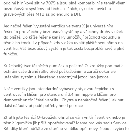
odolné hliníkové slitiny 7075 a jsou plně kompatibilní s téměř všemi
bezdušovými systémy od těch silničních, cyklokrosových a
gravelových přes MTB až po enduro a DH.
Jedinečné řešení vyústění ventilku ve tvaru X je univerzálním
řešením pro všechny bezdušové systémy a všechny druhy vložek
do pláště. Do kříže řešené kanálky umožňují průchod vzduchu a
těsnícího tmelu i v případě, kdy vložka uvnitř pláště sedí přímo na
ventilku. Váš bezdušový systém je tak zcela bezproblémový a plně
funkční.
Kuželovitý tvar těsnících gumiček a pojistné O-kroužky pod maticí
ochrání vaše drahé ráfky před poškrábáním a zaručí dokonalé
utěsnění systému. Navrženo samotnými jezdci pro jezdce.
Naše ventilky jsou standardně vybaveny stylovou čepičkou s
centrovacím klíčem pro standardní 3,4mm nipple a klíčem pro
demontáž vnitřní části ventilku. Chytré a nenáročné řešení, jak mít
další nářadí v případě potřeby hned po ruce.
Ztratili jste těsnící O-kroužek, ohnul se vám vnitřní ventilek nebo je
těsnící gumička již příliš opotřebovaná? Máme pro vás sadu Service
Kit, díky které uděláte ze starého ventilku opět nový. Nebo si vyberte