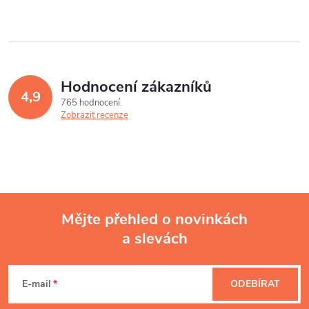
Hodnocení zákazníků
4,9
765 hodnocení
Zobrazit recenze
Mějte přehled o novinkách
a slevách
Z
á
E-mail
ODEBÍRAT