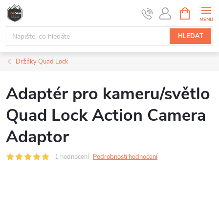
Přejít
NÁKUPNÍ
na
KOŠÍK
obsah
HLEDAT
Držáky Quad Lock
Adaptér pro kameru/světlo
Quad Lock Action Camera
Adaptor
1 hodnocení
Podrobnosti hodnocení