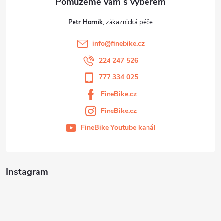
Petr Horník
info
@
finebike.cz
224 247 526
777 334 025
FineBike.cz
FineBike.cz
FineBike Youtube kanál
Instagram