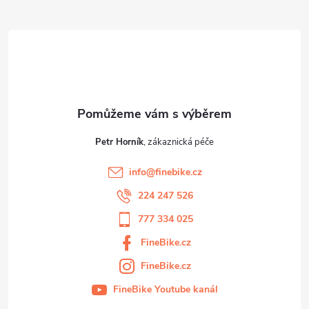
ý
t
p
í
i
s
u
Petr Horník
info
@
finebike.cz
224 247 526
777 334 025
FineBike.cz
FineBike.cz
FineBike Youtube kanál