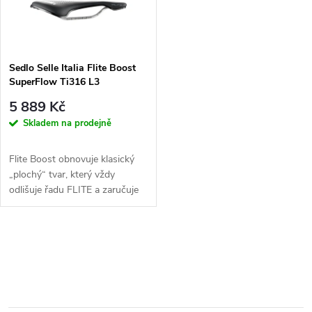
n
i
í
s
p
Sedlo Selle Italia Flite Boost
SuperFlow Ti316 L3
p
r
5 889 Kč
r
Skladem na prodejně
o
o
Flite Boost obnovuje klasický
d
„plochý“ tvar, který vždy
d
odlišuje řadu FLITE a zaručuje
spolu s...
u
u
O
k
k
v
t
t
l