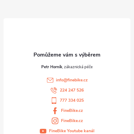
a
t
í
Petr Horník
info
@
finebike.cz
224 247 526
777 334 025
FineBike.cz
FineBike.cz
FineBike Youtube kanál