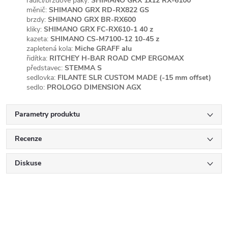
řadící/brzdové páky:
SHIMANO GRX 1x12 RX-6100
měnič:
SHIMANO GRX RD-RX822 GS
brzdy:
SHIMANO GRX BR-RX600
kliky:
SHIMANO GRX FC-RX610-1 40 z
kazeta:
SHIMANO CS-M7100-12 10-45 z
zapletená kola:
Miche GRAFF alu
řidítka:
RITCHEY H-BAR ROAD CMP ERGOMAX
představec:
STEMMA S
sedlovka:
FILANTE SLR CUSTOM MADE (-15 mm offset)
sedlo:
PROLOGO DIMENSION AGX
Parametry produktu
Recenze
Diskuse