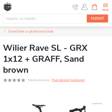
Přejít
NÁKUPNÍ
na
KOŠÍK
obsah
HLEDAT
Gravel bike a cyklokrosová kola
Wilier Rave SL - GRX
1x12 + GRAFF, Sand
brown
Neohodnoceno
Podrobnosti hodnocení