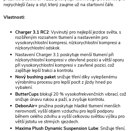
nejrychlejší časy a styl, který zaujme už na startovní čáře.
Vlastnosti
:
Charger 3.1 RC2
: Vyvinutý pro nejlepší jezdce světa, s
rozšířeným rozsahem tlumení a nastavením pro
vysokorychlostní kompresi, nízkorychlostní kompresi a
nízkorychlostní odskok.
Nastavení Charger 3.1 poskytuje menší tlumení při
nízkorychlostní kompresi v otevřené pozici a větší oporu
při vysokorychlostní kompresi v zavřené pozici, což
zajišťuje lepší trakci a kontrolu.
Nový bushing paket
snižuje tření díky vylepšenému
výrobnímu procesu pro lepší pocit z jízdy hned po
vybalení.
ButterCups
blokují 20 % vysokofrekvenčních vibrací, což
snižuje únavu rukou a paží, a zvyšuje kontrolu.
DebonAir+
pružina poskytuje hladké tlumení menších
nerovností, vyšší objem vzduchu pro lepší podporu
během celého zdvihu a vyšší celkovou světlou výšku pro
větší jistotu ve strmých sjezdech.
Maxima Plush Dynamic Suspension Lube
: Snižuje tření,