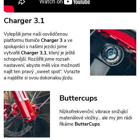
Charger 3.1
Vylepšili jsme naši osvědčenou
platformu tlumiče
Charger 3
a ve
spolupráci s našimi jezdci jsme
vytvořili
Charger 3.1
, který je ještě
schopnější. Rozšířili jsme rozsah
nastavení, abyste měli více možností
najít ten pravý „sweet spot“. Vyrazte
a najděte si svou dokonalou jízdu.
Buttercups
Nízkofrekvenční, vibrace snižující
materiálové vložky... ale my jim rádi
říkáme
ButterCups
.