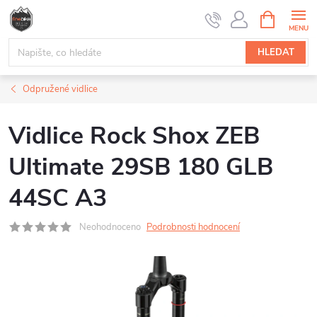
Přejít
NÁKUPNÍ
na
KOŠÍK
obsah
HLEDAT
Odpružené vidlice
Vidlice Rock Shox ZEB
Ultimate 29SB 180 GLB
44SC A3
Neohodnoceno
Podrobnosti hodnocení