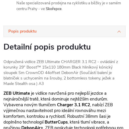
Naše specializovaná prodejna na cyklistiku a běžky je v samém
centru Prahy - ve
Skořepce
.
Popis produktu
Detailní popis produktu
Odpružená vidlice ZEB Ultimate CHARGER 3.1 RC2 - ovládání z
korunky 29" Boost™ 15x110 180mm Black hliníkový kónický
sloupek Sm CrownOD 44offset DebonAir (Součástí balení je
blatníček s uchycením na šrouby, 2 bottomless tokeny, ježek a
Maxle Stealth osa ) A3
ZEB Ultimate
je vidlice navržená pro nejlepší jezdce a
nejnáročnější tratě, která dominuje nejtěžším endurům.
Vybavena novým tlumičem
Charger 3.1 RC2
, nabízí ZEB
výjimečnou nastavitelnost pro ideální rovnováhu mezi
komfortem, kontrolou a rychlostí. Robustní 38mm šasi je
doplněno technologií
ButterCups
, která tlumí vibrace, a
pružinou
DebonAir+
. ZEB poskytuje technologii potřebnou pro