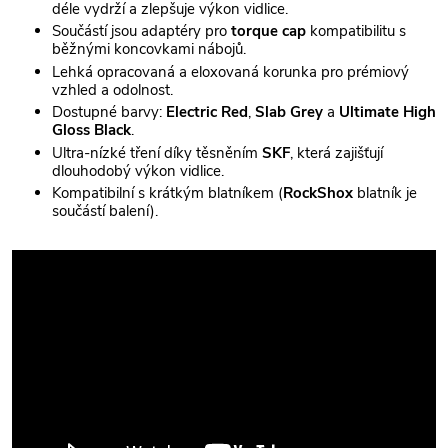
déle vydrží a zlepšuje výkon vidlice.
Součástí jsou adaptéry pro
torque cap
kompatibilitu s
běžnými koncovkami nábojů.
Lehká opracovaná a eloxovaná korunka pro prémiový
vzhled a odolnost.
Dostupné barvy:
Electric Red
,
Slab Grey
a
Ultimate High
Gloss Black
.
Ultra-nízké tření díky těsněním
SKF
, která zajišťují
dlouhodobý výkon vidlice.
Kompatibilní s krátkým blatníkem (
RockShox
blatník je
součástí balení).