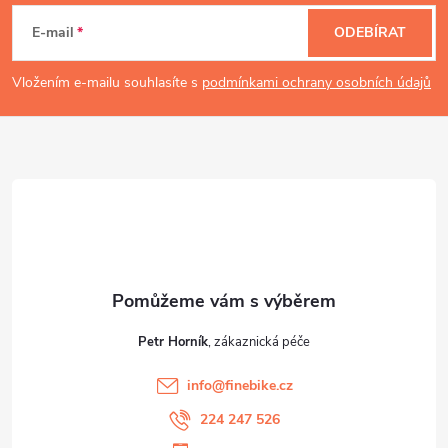
á
E-mail
ODEBÍRAT
p
Vložením e-mailu souhlasíte s
podmínkami ochrany osobních údajů
a
t
í
Petr Horník
info
@
finebike.cz
224 247 526