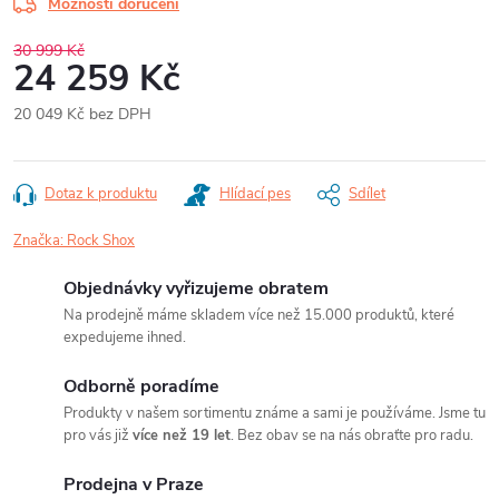
Možnosti doručení
30 999 Kč
24 259 Kč
20 049 Kč bez DPH
Měrná
cena:
Dotaz k produktu
Hlídací pes
Sdílet
Značka:
Rock Shox
Objednávky vyřizujeme obratem
Na prodejně máme skladem více než 15.000 produktů, které
expedujeme ihned.
Odborně poradíme
Produkty v našem sortimentu známe a sami je používáme. Jsme tu
pro vás již
více než 19 let
. Bez obav se na nás obraťte pro radu.
Prodejna v Praze