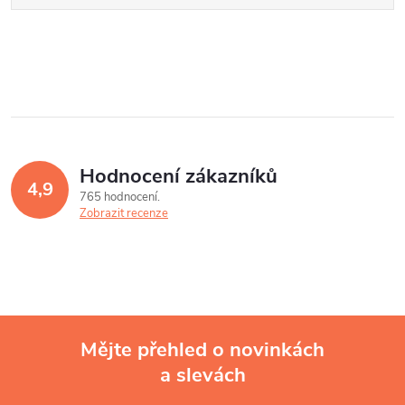
Hodnocení zákazníků
4,9
765 hodnocení
Zobrazit recenze
Mějte přehled o novinkách
a slevách
Z