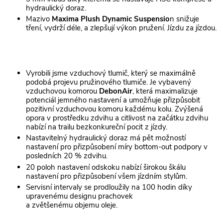
hydraulický doraz.
Mazivo
Maxima Plush Dynamic Suspensio
n snižuje
tření, vydrží déle, a zlepšují výkon pružení. Jízdu za jízdou.
Vyrobili jsme vzduchový tlumič, který se maximálně
podobá projevu pružinového tlumiče. Je vybavený
vzduchovou komorou
DebonAir
, která maximalizuje
potenciál jemného nastavení a umožňuje přizpůsobit
pozitivní vzduchovou komoru každému kolu. Zvýšená
opora v prostředku zdvihu a citlivost na začátku zdvihu
nabízí na trailu bezkonkureční pocit z jízdy.
Nastavitelný hydraulický doraz má pět možností
nastavení pro přizpůsobení míry bottom-out podpory v
posledních 20 % zdvihu.
20 poloh nastavení odskoku nabízí širokou škálu
nastavení pro přizpůsobení všem jízdním stylům.
Servisní intervaly se prodloužily na 100 hodin díky
upravenému designu prachovek
a zvětšenému objemu oleje.