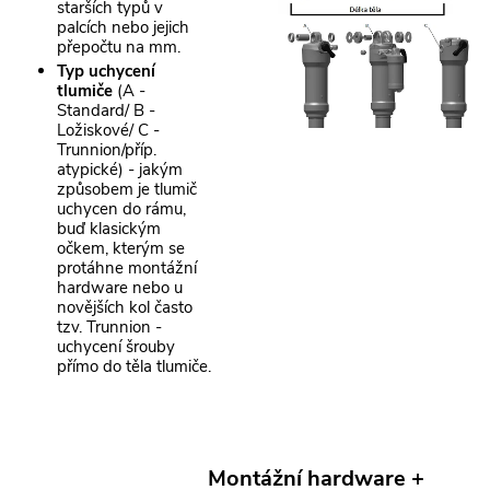
starších typů v
palcích nebo jejich
přepočtu na mm.
Typ uchycení
tlumiče
(A -
Standard/ B -
Ložiskové/ C -
Trunnion/příp.
atypické) - jakým
způsobem je tlumič
uchycen do rámu,
buď klasickým
očkem, kterým se
protáhne montážní
hardware nebo u
novějších kol často
tzv. Trunnion -
uchycení šrouby
přímo do těla tlumiče.
Montážní hardware +