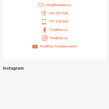
info
@
finebike.cz
224 247 526
777 334 025
FineBike.cz
FineBike.cz
FineBike Youtube kanál
Instagram