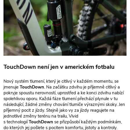
TouchDown není jen v americkém fotbalu
Nový systém tlumení, který je citlivý v každém momentu, se
jmenuje
TouchDown
. Na začátku zdvihu je příjemně citlivý a
pokryje spoustu nerovností, uprostřed a ke konci zdvihu nabízí
spolehlivou oporu. Každá fáze tlumení přechází plynule v tu
následující, žádné změny chování tlumiče výraznými skoky. Jen
příjemný pocit z jízdy. Stejně jako vy za jízdy reagujete na
jednotlivé změny terénu na trailu, Vivid
s technologií
TouchDown
se přizpůsobí každým podmínkám,
do kterých jej pošlete s pocitem komfortu, jistoty a kontroly.