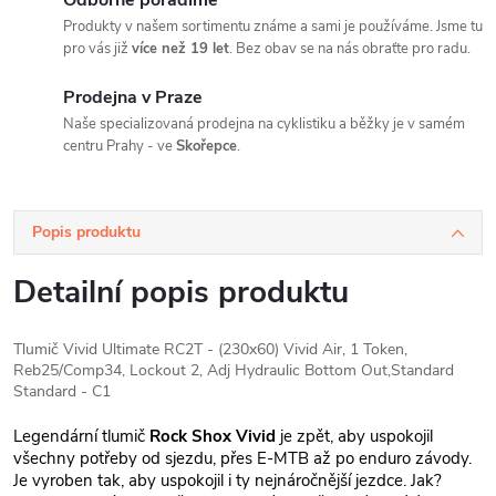
Odborně poradíme
Produkty v našem sortimentu známe a sami je používáme. Jsme tu
pro vás již
více než 19 let
. Bez obav se na nás obraťte pro radu.
Prodejna v Praze
Naše specializovaná prodejna na cyklistiku a běžky je v samém
centru Prahy - ve
Skořepce
.
Popis produktu
Detailní popis produktu
Tlumič Vivid Ultimate RC2T - (230x60) Vivid Air, 1 Token,
Reb25/Comp34, Lockout 2, Adj Hydraulic Bottom Out,Standard
Standard - C1
Legendární tlumič
Rock Shox Vivid
je zpět, aby uspokojil
všechny potřeby od sjezdu, přes E-MTB až po enduro závody.
Je vyroben tak, aby uspokojil i ty nejnáročnější jezdce. Jak?