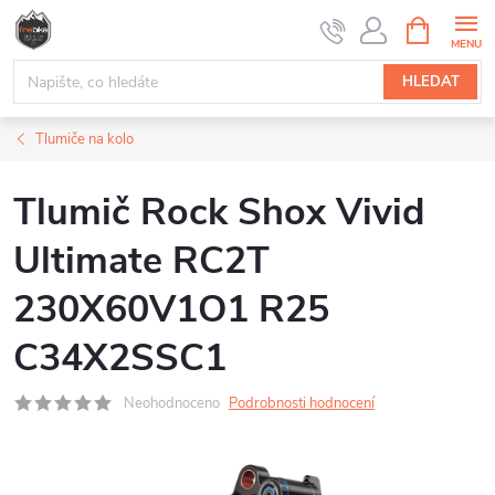
Přejít
NÁKUPNÍ
na
KOŠÍK
obsah
HLEDAT
Tlumiče na kolo
Tlumič Rock Shox Vivid
Ultimate RC2T
230X60V1O1 R25
C34X2SSC1
Neohodnoceno
Podrobnosti hodnocení