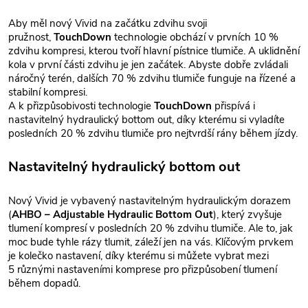
Aby měl nový Vivid na začátku zdvihu svoji
pružnost,
TouchDown
technologie obchází v prvních 10 %
zdvihu kompresi, kterou tvoří hlavní pístnice tlumiče. A uklidnění
kola v první části zdvihu je jen začátek. Abyste dobře zvládali
náročný terén, dalších 70 % zdvihu tlumiče funguje na řízené a
stabilní kompresi.
A k přizpůsobivosti technologie
TouchDown
přispívá i
nastavitelný hydraulický bottom out, díky kterému si vyladíte
posledních 20 % zdvihu tlumiče pro nejtvrdší rány během jízdy.
Nastavitelný hydraulický bottom out
Nový Vivid je vybavený nastavitelným hydraulickým dorazem
(
AHBO – Adjustable Hydraulic Bottom Out
), který zvyšuje
tlumení kompresí v posledních 20 % zdvihu tlumiče. Ale to, jak
moc bude tyhle rázy tlumit, záleží jen na vás. Klíčovým prvkem
je kolečko nastavení, díky kterému si můžete vybrat mezi
5 různými nastaveními komprese pro přizpůsobení tlumení
během dopadů.