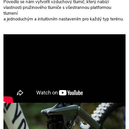
Povedlo se nám vytvořit vzduchový tlumič, který nabízí
vlastnosti pružinového tlumiče s všestrannou platformou
tlumení
a jednoduchým a intuitivním nastavením pro každý typ terénu.