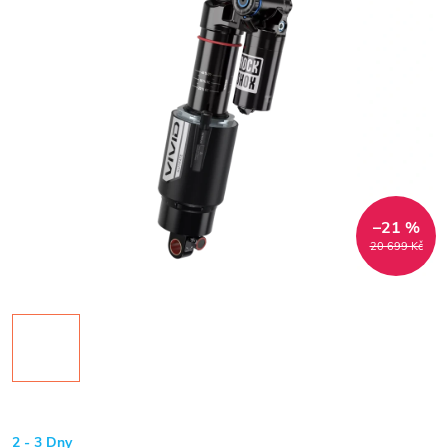
–21 %
20 699 Kč
2 - 3 Dny