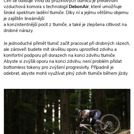
Čím se odlišuje Vivid od pružinových tlumičů je především
vzduchová komora s technologií
DebonAir
, které umožňuje
široké spektrum ladění tlumiče. Díky ní a jejímu většímu objemu
je zajištěn lineárnější
a konzistentnější pocit z tlumiče, a také je zlepšena citlivost na
drobné nárazy.
Je jednoduché přimět tlumič začít pracovat při drobných rázech,
ale zároveň budete mít skvělou oporu uprostřed zdvihu a
komfortní podporu při dorazech na konci zdvihu tlumiče.
Abyste si zvýšili oporu na konci zdvihu, není problém přidat
bottomless tokeny pro zvýšení progresivity. Případně je
odebrat, abyste mohli využívat plný zdvih tlumiče během jízdy.