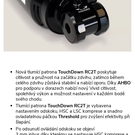
Nová tlumící patrona
TouchDown RC2T
poskytuje
citlivost a pružnost na začátku zdvihu, zatímco během
celého zdvihu zůstává stabilní a nabízí oporu. Díky
AHBO
pro podporu v dorazech nabízí nový Vivid citlivost,
spolehlivý výkon a možnost nastavení v každém bodě
svého chodu.
Tlumící patrona
TouchDown RC2T
je vybavena
nastavením odskoku, HSC a LSC komprese a snadno
ovladatelnou páčkou
Threshold
pro zvýšení efektivity při
šlapání.
Po odsunutí ovládání odskoku se objeví
3 mm inbus díky kterému se nastavuje HSC komprese a