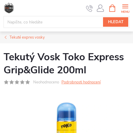
Přejít
NÁKUPNÍ
na
KOŠÍK
obsah
HLEDAT
Tekuté expres vosky
Tekutý Vosk Toko Express
Grip&Glide 200ml
Neohodnoceno
Podrobnosti hodnocení