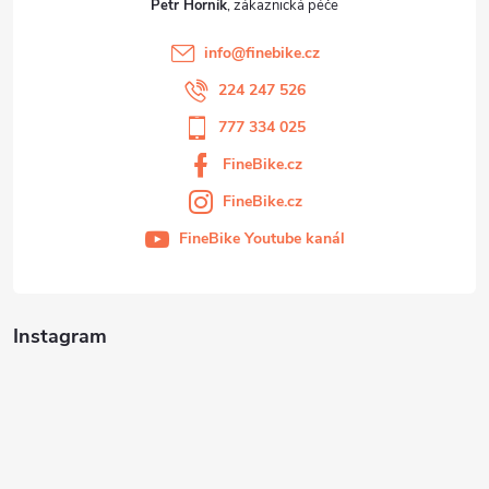
Petr Horník
info
@
finebike.cz
224 247 526
777 334 025
FineBike.cz
FineBike.cz
FineBike Youtube kanál
Instagram