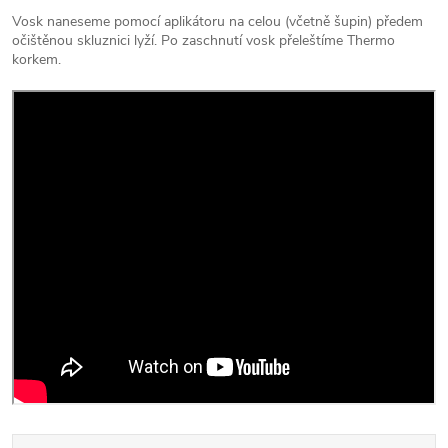
Vosk naneseme pomocí aplikátoru na celou (včetně šupin) předem
očištěnou skluznici lyží. Po zaschnutí vosk přeleštíme Thermo
korkem.