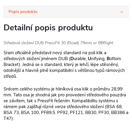
Popis produktu
Detailní popis produktu
Středové složení DUB PressFit 30 (Road) 79mm or BBRight
Sram oficiálně představil nový standard na poli klik a
středových složení jménem DUB (
D
urable,
U
nifying,
B
ottom
Bracket). Jedná se o standard, který je lehčí, lépe utěsněný,
odolnější a hlavně plně kompatibilní s většinou typů rámových
středů.
Srdcem celého systému je hliníková osa klik o průměru 28,99
mm. Tato osa je shodná jak pro provedení středového pouzdra
se závitem, tak s PressFit řešením. Kompatibilitu systému s
rámem pak zajišťují různé verze středového složení (BSA 68,
BSA 73, BSA 100, PF89,5. PF92, PF121, BB30, PF30, BB386 a
T47).