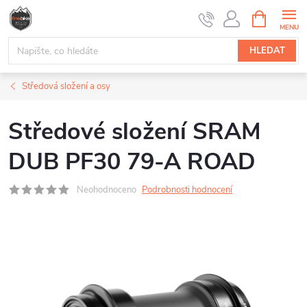
Přejít
NÁKUPNÍ
na
KOŠÍK
obsah
HLEDAT
Středová složení a osy
Středové složení SRAM
DUB PF30 79-A ROAD
Neohodnoceno
Podrobnosti hodnocení