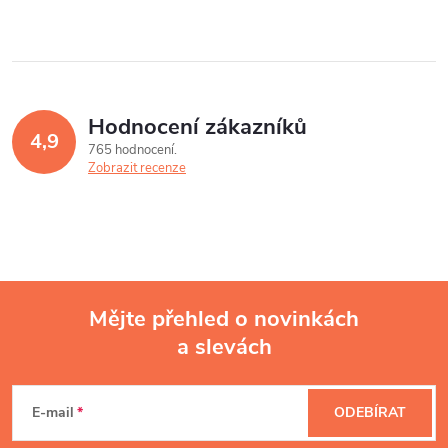
Hodnocení zákazníků
4,9
765 hodnocení
Zobrazit recenze
Mějte přehled o novinkách
a slevách
Z
á
E-mail
ODEBÍRAT