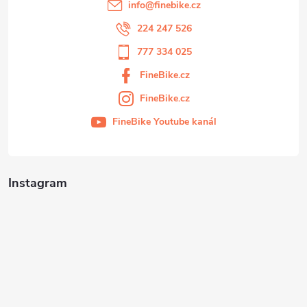
info
@
finebike.cz
224 247 526
777 334 025
FineBike.cz
FineBike.cz
FineBike Youtube kanál
Instagram