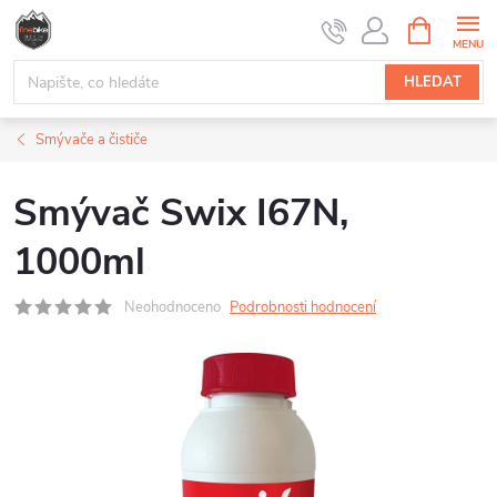
Přejít
NÁKUPNÍ
na
KOŠÍK
obsah
HLEDAT
Smývače a čističe
Smývač Swix I67N,
1000ml
Neohodnoceno
Podrobnosti hodnocení