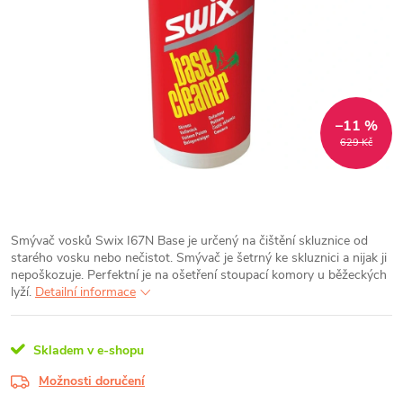
–11 %
629 Kč
Smývač vosků Swix I67N Base je určený na čištění skluznice od
starého vosku nebo nečistot. Smývač je šetrný ke skluznici a nijak ji
nepoškozuje. Perfektní je na ošetření stoupací komory u běžeckých
lyží.
Detailní informace
Skladem v e-shopu
Možnosti doručení