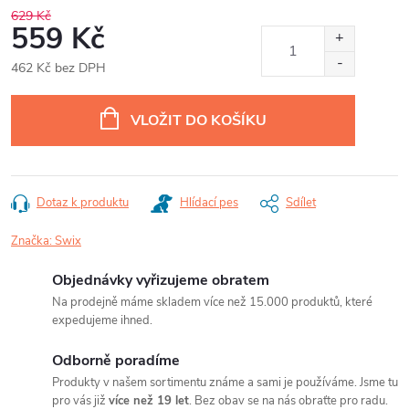
629 Kč
559 Kč
462 Kč bez DPH
Měrná
cena:
VLOŽIT DO KOŠÍKU
Dotaz k produktu
Hlídací pes
Sdílet
Značka:
Swix
Objednávky vyřizujeme obratem
Na prodejně máme skladem více než 15.000 produktů, které
expedujeme ihned.
Odborně poradíme
Produkty v našem sortimentu známe a sami je používáme. Jsme tu
pro vás již
více než 19 let
. Bez obav se na nás obraťte pro radu.