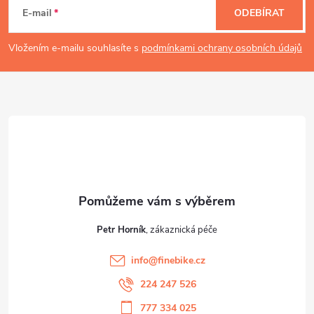
p
á
E-mail
ODEBÍRAT
i
p
Vložením e-mailu souhlasíte s
podmínkami ochrany osobních údajů
s
a
u
t
í
Petr Horník
info
@
finebike.cz
224 247 526
777 334 025