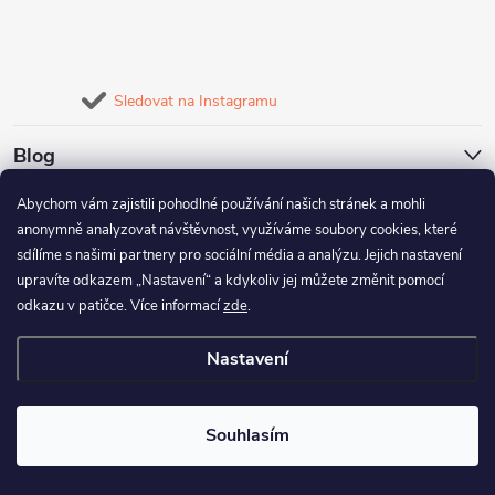
Sledovat na Instagramu
Blog
Abychom vám zajistili pohodlné používání našich stránek a mohli
Naše služby
anonymně analyzovat návštěvnost, využíváme soubory cookies, které
sdílíme s našimi partnery pro sociální média a analýzu. Jejich nastavení
Informace pro vás
upravíte odkazem „Nastavení“ a kdykoliv jej můžete změnit pomocí
odkazu v patičce. Více informací
zde
.
Nastavení
Copyright 2026
FineBike
. Všechna práva vyhrazena.
Upravit nastavení
cookies
Souhlasím
Vytvořil Shoptet