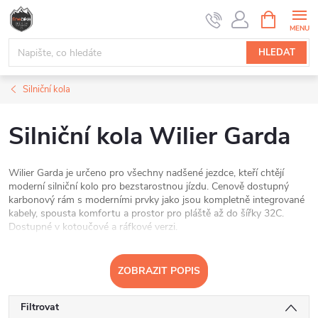
Přejít
NÁKUPNÍ
na
KOŠÍK
obsah
HLEDAT
Silniční kola
Silniční kola Wilier Garda
Wilier Garda je určeno pro všechny nadšené jezdce, kteří chtějí
moderní silniční kolo pro bezstarostnou jízdu. Cenově dostupný
karbonový rám s moderními prvky jako jsou kompletně integrované
kabely, spousta komfortu a prostor pro pláště až do šířky 32C.
Dostupné v kotoučové a ráfkové verzi.
ZOBRAZIT POPIS
Filtrovat