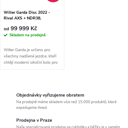
í
s
p
Wilier Garda Disc 2022 -
Rival AXS + NDR38,
p
Black/Red
r
99 999 Kč
od
r
Skladem na prodejně
o
o
Wilier Garda je určeno pro
d
všechny nadšené jezdce, kteří
d
chtějí moderní silniční kolo pro
bezstarostnou jízdu. Cenově...
u
u
O
k
k
v
Objednávky vyřizujeme obratem
t
Na prodejně máme skladem více než 15.000 produktů, které
t
l
expedujeme ihned.
ů
á
ů
Prodejna v Praze
Naše specializovaná prodejna na cyklistiku a běžky je v samém