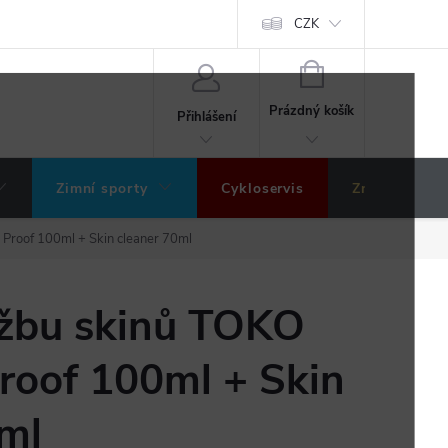
ochrany osobních údajů
Hodnocení obchodu
CZK
NÁKUPNÍ
KOŠÍK
Prázdný košík
Přihlášení
Zimní sporty
Cykloservis
Značky
 Proof 100ml + Skin cleaner 70ml
ržbu skinů TOKO
roof 100ml + Skin
0ml