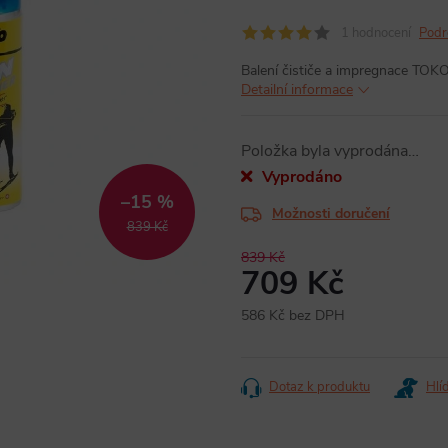
1 hodnocení
Podr
Balení čističe a impregnace TOK
Detailní informace
Položka byla vyprodána…
Vyprodáno
–15 %
Možnosti doručení
839 Kč
839 Kč
709 Kč
586 Kč bez DPH
Měrná
cena:
Dotaz k produktu
Hlí