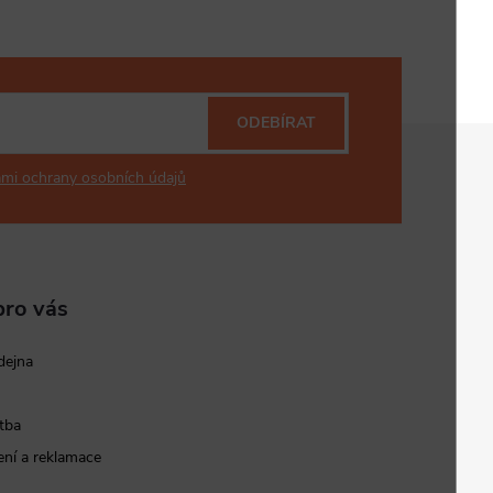
ODEBÍRAT
mi ochrany osobních údajů
pro vás
dejna
tba
ní a reklamace