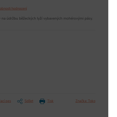
obnosti hodnocení
O na údržbu běžeckých lyží vybavených mohérovými pásy.
dací pes
Sdílet
Tisk
Značka:
Toko