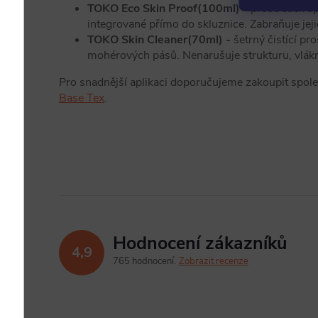
TOKO Eco Skin Proof(100ml) -
prostředek sp
integrované přímo do skluznice. Zabraňuje jeji
TOKO Skin Cleaner(70ml) -
šetrný čistící pr
mohérových pásů. Nenarušuje strukturu, vlákna
Pro snadnější aplikaci doporučujeme zakoupit spol
Base Tex
.
Hodnocení zákazníků
4,9
765 hodnocení
Zobrazit recenze