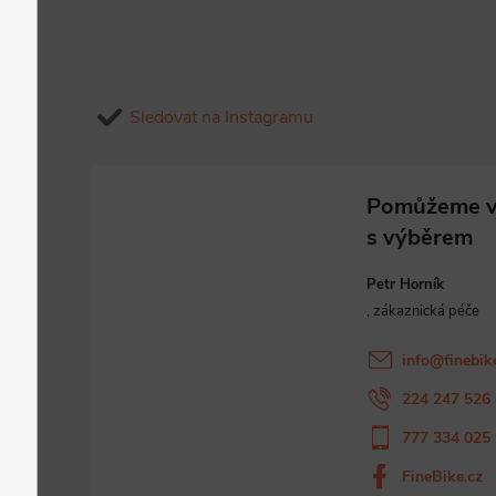
Sledovat na Instagramu
Petr Horník
info
@
finebik
224 247 526
777 334 025
FineBike.cz