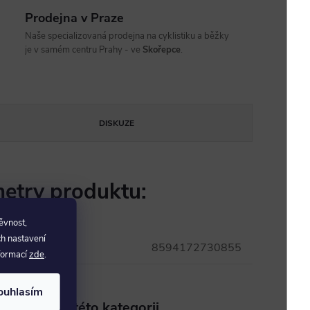
Prodejna v Praze
Naše specializovaná prodejna na cyklistiku a běžky
je v samém centru Prahy - ve
Skořepce
.
DISKUZE
etry produktu:
ěvnost,
ch nastavení
8594172730855
nformací
zde
.
ouhlasím
aleznete v této kategorii