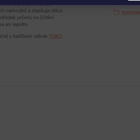
eciálně pro péči o pásy
ch namrzání a zlepšuje skluz.
Impregn
ostředek určený na čištění
 ani lepidlo.
ečně s balíčkem utěrek
TOKO