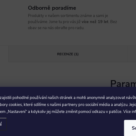
Odborně poradíme
Produkty v našem sortimentu známe a sami je
používáme. Jsme tu pro vás již
více než 19 let
. Bez
obav se na nás obraťte pro radu.
RECENZE (1)
Param
jistili pohodlné používání našich stránek a mohli anonymně analyzovat návšt
kých lyží vybavených
ry cookies, které sdílíme s našimi partnery pro sociální média a analýzu. Jeji
EAN
:
em „Nastavení“ a kdykoliv jej můžete změnit pomocí odkazu v patičce. Více i
í
S
Produkt n