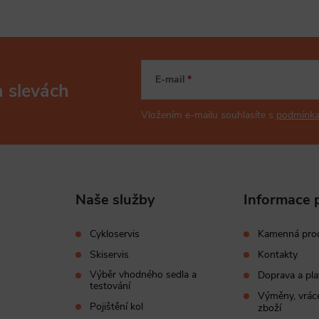
E-mail
a slevách
Vložením e-mailu souhlasíte s
podmínka
Naše služby
Informace 
Cykloservis
Kamenná pro
Skiservis
Kontakty
Výběr vhodného sedla a
Doprava a pla
testování
Výměny, vráce
Pojištění kol
zboží