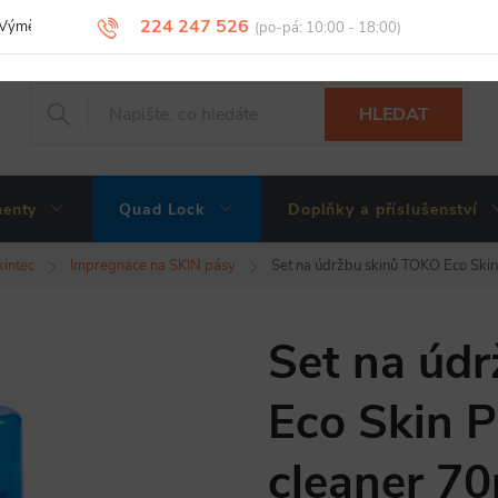
224 247 526
Výměny, vrácení a reklamace zboží
Obchodní podmínky
Podmínky 
HLEDAT
enty
Quad Lock
Doplňky a příslušenství
intec
Impregnace na SKIN pásy
Set na údržbu skinů TOKO Eco Skin
Set na úd
Eco Skin P
cleaner 7