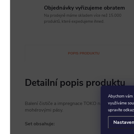
Objednávky vyřizujeme obratem
Na prodejně máme skladem více než 15.000
produktů, které expedujeme ihned.
POPIS PRODUKTU
Detailní popis produktu
Abychom vám za
Balení čističe a impregnace TOKO na údržbu běžec
využíváme soubo
mohérovými pásy.
upravíte odkaz
Nastaven
Set obsahuje: