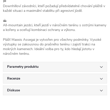
🏁
Downhilloví závodníci, kteří požadují předvídatelné chování pláště v
každé situaci a maximální stabilitu při agresivní jízdě.
⛰️
All-mountain jezdci, kteří jezdí v náročném terénu s ostrými kameny
a kořeny a oceňují kombinaci ochrany a výkonu.
Plášť Maxxis Assegai je vytvořen pro všechny podmínky. Vysoké
výstupky se zakousnou do prašného terénu i zajistí trakci na
mokrých kamenech. Ideální volba pro ty, kdo hledají jistotu v
náročném terénu.
Parametry produktu
Recenze
Diskuse