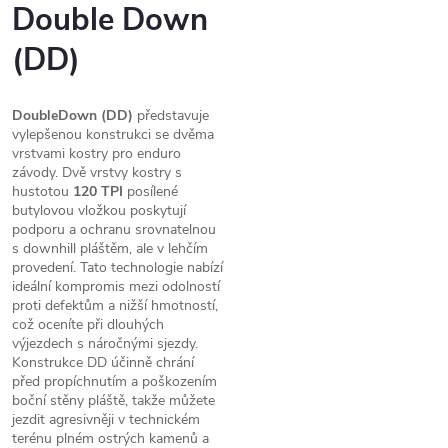
Double Down
(DD)
DoubleDown (DD)
představuje
vylepšenou konstrukci se dvěma
vrstvami kostry pro enduro
závody. Dvě vrstvy kostry s
hustotou
120 TPI
posílené
butylovou vložkou poskytují
podporu a ochranu srovnatelnou
s downhill pláštěm, ale v lehčím
provedení. Tato technologie nabízí
ideální kompromis mezi odolností
proti defektům a nižší hmotností,
což oceníte při dlouhých
výjezdech s náročnými sjezdy.
Konstrukce DD účinně chrání
před propíchnutím a poškozením
boční stěny pláště, takže můžete
jezdit agresivněji v technickém
terénu plném ostrých kamenů a