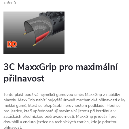
kořenů.
3C MaxxGrip pro maximální
přilnavost
Tento plášť používá nejměkčí gumovou směs MaxxGrip z nabídky
Maxxis. MaxxGrip nabízí nejvyšší úroveň mechanické přilnavosti díky
měkké gumě, která se přizpůsobí nerovnostem podkladu. Hodí se
pro jezdce, kteří upřednostňují maximální jistotu při brzdění a v
zatáčkách před nízkou oděruvzdorností. MaxxGrip je ideální pro
downhill a enduro jezdce na technických tratích, kde je prioritou
přilnavost.