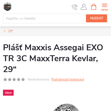
Přejít
NÁKUPNÍ
na
KOŠÍK
obsah
HLEDAT
29"
Plášť Maxxis Assegai EXO
TR 3C MaxxTerra Kevlar,
29“
Neohodnoceno
Podrobnosti hodnocení
Akce