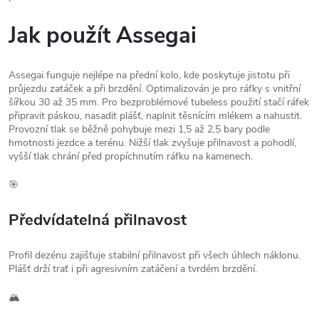
Jak použít Assegai
Assegai funguje nejlépe na přední kolo, kde poskytuje jistotu při
průjezdu zatáček a při brzdění. Optimalizován je pro ráfky s vnitřní
šířkou 30 až 35 mm. Pro bezproblémové tubeless použití stačí ráfek
připravit páskou, nasadit plášť, naplnit těsnícím mlékem a nahustit.
Provozní tlak se běžně pohybuje mezi 1,5 až 2,5 bary podle
hmotnosti jezdce a terénu. Nižší tlak zvyšuje přilnavost a pohodlí,
vyšší tlak chrání před propíchnutím ráfku na kamenech.
🎯
Předvídatelná přilnavost
Profil dezénu zajišťuje stabilní přilnavost při všech úhlech náklonu.
Plášť drží trať i při agresivním zatáčení a tvrdém brzdění.
🏔️