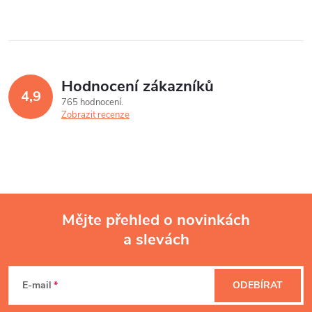
Hodnocení zákazníků
4,9
765 hodnocení
Zobrazit recenze
Mějte přehled o novinkách
a slevách
Z
á
E-mail
ODEBÍRAT