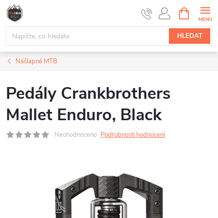
Přejít
NÁKUPNÍ
na
KOŠÍK
obsah
HLEDAT
Nášlapné MTB
Pedály Crankbrothers
Mallet Enduro, Black
Neohodnoceno
Podrobnosti hodnocení