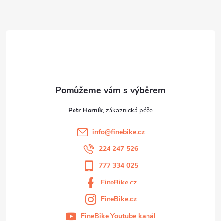
a
t
í
Petr Horník
info
@
finebike.cz
224 247 526
777 334 025
FineBike.cz
FineBike.cz
FineBike Youtube kanál