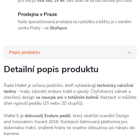
pro vás již
více než 19 let
. Bez obav se na nás obraťte pro radu.
Prodejna v Praze
Naše specializovaná prodejna na cyklistiku a běžky je v samém
centru Prahy - ve
Skořepce
.
Popis produktu
Detailní popis produktu
Řada Mallet je určena jezdcům, kteří vyhledávají
technicky náročné
terény
- traily, závodní enduro tratě a sjezdy. Čtyřstranný zámek a
otevřený design
se neucpe ani v totálním bahně
. Nastavit si můžete
úhel vypnutí pedálu (15 nebo 20 stupňů).
Mallet E je
dokonalý Enduro pedál
, který obdržel ocenění Design
and Innovation Award 2016. Konkávní žebrovaná platforma pro
dokonalou trakci, sražené hrany se snadno sklouznou po nárazu do
kamene.