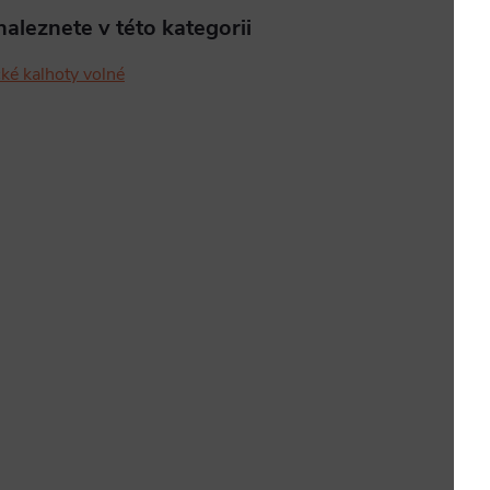
aleznete v této kategorii
cké kalhoty volné