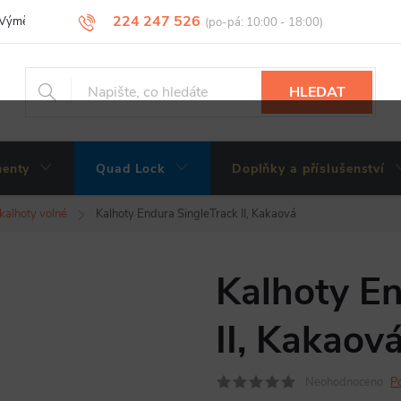
224 247 526
Výměny, vrácení a reklamace zboží
Obchodní podmínky
Podmínky 
HLEDAT
enty
Quad Lock
Doplňky a příslušenství
 kalhoty volné
Kalhoty Endura SingleTrack II, Kakaová
Kalhoty En
II, Kakaov
Neohodnoceno
P