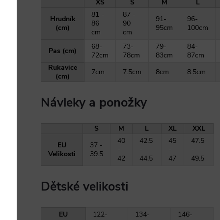
XS
S
M
L
81 -
87 -
Hrudník
91-
96-
86
90
(cm)
95cm
100cm
cm
cm
68-
73-
79-
84-
Pas (cm)
72cm
78cm
83cm
87cm
Rukavice
7cm
7.5cm
8cm
8.5cm
(cm)
Návleky a ponožky
S
M
L
XL
XXL
40
42.5
45
47.5
EU
37 -
-
-
-
-
Velikosti
39.5
42
44.5
47
49.5
Dětské velikosti
EU
122-
134-
146-