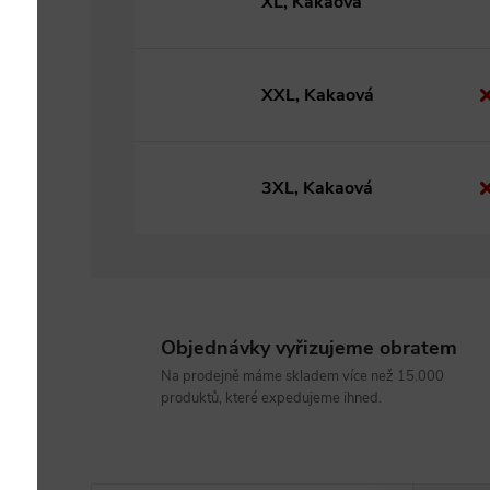
XL, Kakaová
XXL, Kakaová
3XL, Kakaová
Objednávky vyřizujeme obratem
Na prodejně máme skladem více než 15.000
produktů, které expedujeme ihned.