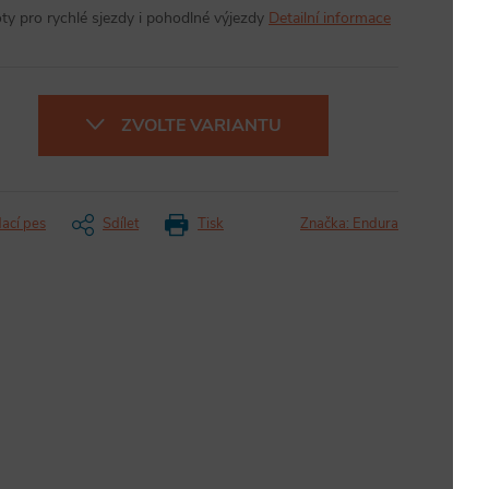
oty pro rychlé sjezdy i pohodlné výjezdy
Detailní informace
ZVOLTE VARIANTU
dací pes
Sdílet
Tisk
Značka:
Endura