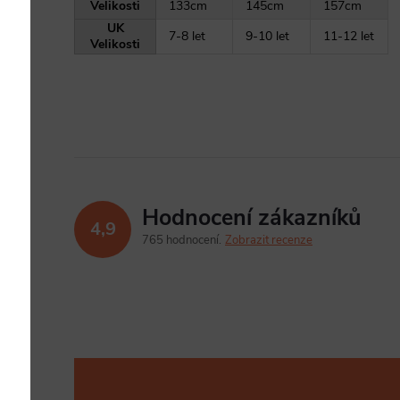
Velikosti
133cm
145cm
157cm
UK
7-8 let
9-10 let
11-12 let
Velikosti
Hodnocení zákazníků
4,9
765 hodnocení
Zobrazit recenze