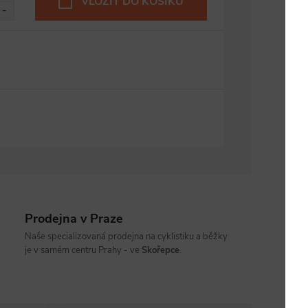
VLOŽIT DO KOŠÍKU
Prodejna v Praze
Naše specializovaná prodejna na cyklistiku a běžky
je v samém centru Prahy - ve
Skořepce
.