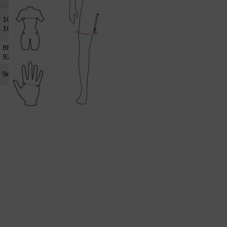
XL
101-
105cm
88-
92cm
9cm