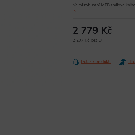
Velmi robustní MTB trailové kalh
2 779 Kč
2 297 Kč bez DPH
Měrná
cena:
Dotaz k produktu
Hlí