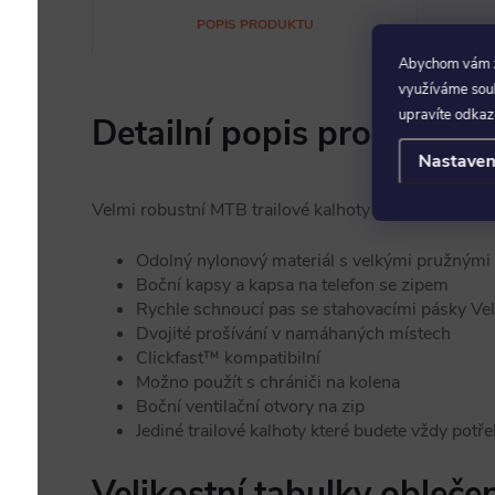
POPIS PRODUKTU
Abychom vám za
využíváme soubo
upravíte odkaz
Detailní popis produktu
Nastaven
Velmi robustní MTB trailové kalhoty pro rychlé sjez
Odolný nylonový materiál s velkými pružnými
Boční kapsy a kapsa na telefon se zipem
Rychle schnoucí pas se stahovacími pásky Ve
Dvojité prošívání v namáhaných místech
Clickfast™ kompatibilní
Možno použít s chrániči na kolena
Boční ventilační otvory na zip
Jediné trailové kalhoty které budete vždy potř
Velikostní tabulky obleče