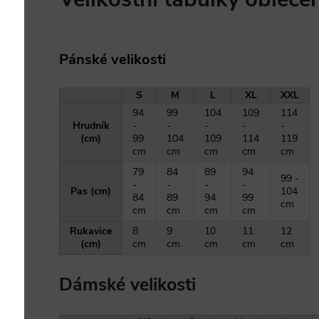
Pánské velikosti
S
M
L
XL
XXL
94
99
104
109
114
Hrudník
-
-
-
-
-
(cm)
99
104
109
114
119
cm
cm
cm
cm
cm
79
84
89
94
99 -
-
-
-
-
Pas (cm)
104
84
89
94
99
cm
cm
cm
cm
cm
Rukavice
8
9
10
11
12
(cm)
cm
cm
cm
cm
cm
Dámské velikosti