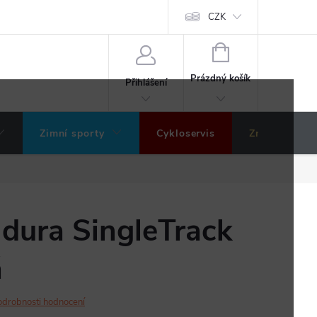
ochrany osobních údajů
Hodnocení obchodu
CZK
NÁKUPNÍ
KOŠÍK
Prázdný košík
Přihlášení
Zimní sporty
Cykloservis
Značky
dura SingleTrack
á
odrobnosti hodnocení