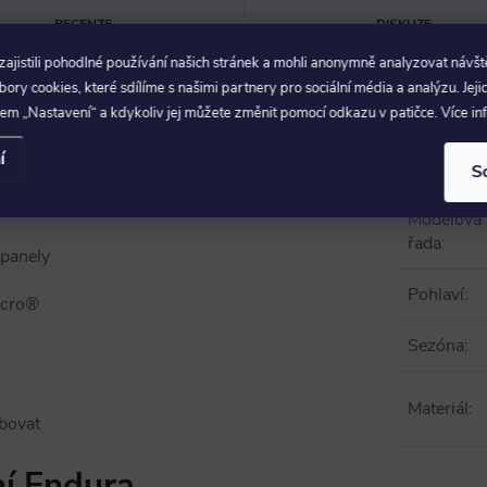
RECENZE
DISKUZE
jistili pohodlné používání našich stránek a mohli anonymně analyzovat návšt
ry cookies, které sdílíme s našimi partnery pro sociální média a analýzu. Jeji
em „Nastavení“ a kdykoliv jej můžete změnit pomocí odkazu v patičce. Více i
Param
í
S
dy i pohodlné výjezdy
Modelová
řada
:
 panely
Pohlaví
:
lcro®
Sezóna
:
Materiál
:
ebovat
ní Endura