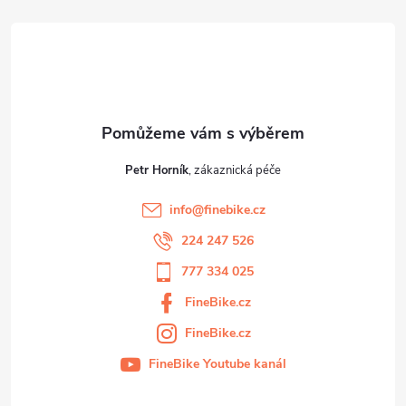
t
í
Petr Horník
info
@
finebike.cz
224 247 526
777 334 025
FineBike.cz
FineBike.cz
FineBike Youtube kanál