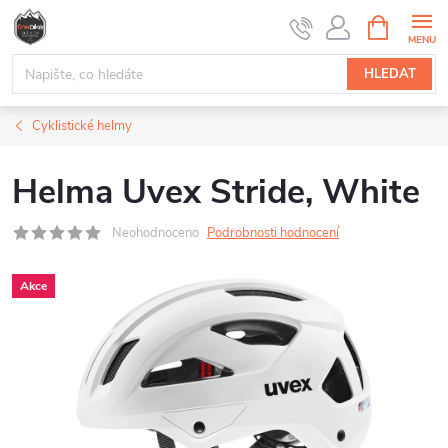
Přejít
NÁKUPNÍ
na
KOŠÍK
obsah
HLEDAT
Cyklistické helmy
Helma Uvex Stride, White
Neohodnoceno
Podrobnosti hodnocení
Akce