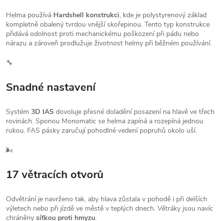
Helma používá
Hardshell konstrukci
, kde je polystyrenový základ
kompletně obalený tvrdou vnější skořepinou. Tento typ konstrukce
přidává odolnost proti mechanickému poškození při pádu nebo
nárazu a zároveň prodlužuje životnost helmy při běžném používání.
🔧
Snadné nastavení
Systém
3D IAS
dovoluje přesné doladění posazení na hlavě ve třech
rovinách. Sponou Monomatic se helma zapíná a rozepíná jednou
rukou. FAS pásky zaručují pohodlné vedení popruhů okolo uší.
🌬️
17 větracích otvorů
Odvětrání je navrženo tak, aby hlava zůstala v pohodě i při delších
výletech nebo při jízdě ve městě v teplých dnech. Větráky jsou navíc
chráněny
síťkou proti hmyzu
.