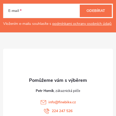
á
E-mail
ODEBÍRAT
p
Vložením e-mailu souhlasíte s
podmínkami ochrany osobních údajů
a
t
í
Petr Horník
info
@
finebike.cz
224 247 526