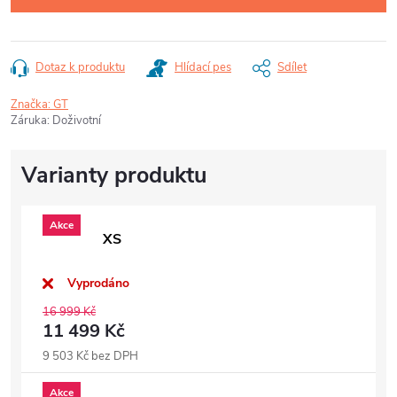
Dotaz k produktu
Hlídací pes
Sdílet
Značka:
GT
Záruka
:
Doživotní
Akce
XS
Vyprodáno
16 999 Kč
11 499 Kč
9 503 Kč bez DPH
Akce