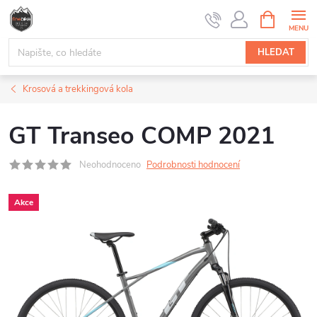
Přejít
NÁKUPNÍ
na
KOŠÍK
obsah
HLEDAT
Krosová a trekkingová kola
GT Transeo COMP 2021
Neohodnoceno
Podrobnosti hodnocení
Akce