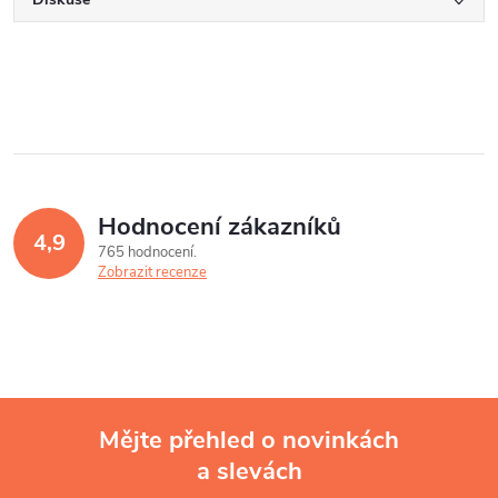
Hodnocení zákazníků
4,9
765 hodnocení
Zobrazit recenze
Mějte přehled o novinkách
a slevách
Z