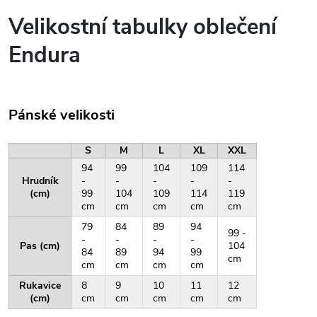
Velikostní tabulky oblečení
Endura
Pánské velikosti
S
M
L
XL
XXL
94
99
104
109
114
Hrudník
-
-
-
-
-
(cm)
99
104
109
114
119
cm
cm
cm
cm
cm
79
84
89
94
99 -
-
-
-
-
Pas (cm)
104
84
89
94
99
cm
cm
cm
cm
cm
Rukavice
8
9
10
11
12
(cm)
cm
cm
cm
cm
cm