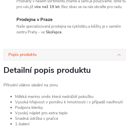
Produkty v našem sortimentu známe a sami je používáme. Jsme tu
pro vás již
více než 19 let
. Bez obav se na nás obraťte pro radu.
Prodejna v Praze
Naše specializovaná prodejna na cyklistiku a běžky je v samém
centru Prahy - ve
Skořepce
.
Popis produktu
Detailní popis produktu
Přírodní vlákno ideální na zimu
Měkká merino směs která nedráždí pokožku
Vysoká hřejivost v poměru k hmotnosti i v případě navlhnutí
Podpora klenby
Vysoký náplet pro extra teplo
Snadná údržba v pračce
1-balení