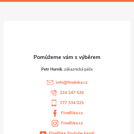
a
t
í
Petr Horník
info
@
finebike.cz
224 247 526
777 334 025
FineBike.cz
FineBike.cz
FineBike Youtube kanál