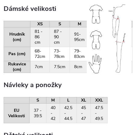
Dámské velikosti
XS
S
M
L
XL
81 -
87 -
Hrudník
91-
96-
101-
86
90
(cm)
95cm
100cm
105cm
cm
cm
68-
73-
79-
84-
88-
Pas (cm)
72cm
78cm
83cm
87cm
92cm
Rukavice
7cm
7.5cm
8cm
8.5cm
9cm
(cm)
Návleky a ponožky
S
M
L
XL
XXL
40
42.5
45
47.5
EU
37 -
-
-
-
-
Velikosti
39.5
42
44.5
47
49.5