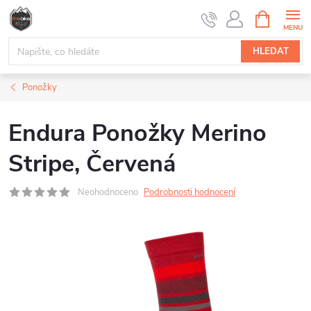
Přejít
NÁKUPNÍ
na
KOŠÍK
obsah
HLEDAT
Ponožky
Endura Ponožky Merino
Stripe, Červená
Neohodnoceno
Podrobnosti hodnocení