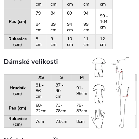
cm
cm
cm
cm
cm
79
84
89
94
99 -
-
-
-
-
Pas (cm)
104
84
89
94
99
cm
cm
cm
cm
cm
Rukavice
8
9
10
11
12
(cm)
cm
cm
cm
cm
cm
Dámské velikosti
XS
S
M
L
XL
81 -
87 -
Hrudník
91-
96-
101-
86
90
(cm)
95cm
100cm
105cm
cm
cm
68-
73-
79-
84-
88-
Pas (cm)
72cm
78cm
83cm
87cm
92cm
Rukavice
7cm
7.5cm
8cm
8.5cm
9cm
(cm)