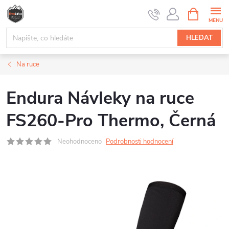
Přejít
NÁKUPNÍ
na
KOŠÍK
obsah
HLEDAT
Na ruce
Endura Návleky na ruce
FS260-Pro Thermo, Černá
Neohodnoceno
Podrobnosti hodnocení