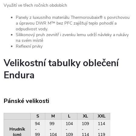
Využití ve třech ročních obdobích
Panely z luxusního materiálu Thermoroubaix® s povrchovou
a úpravou DWR M™ bez PFC zajišťují teplo pohodlí a
odpudivost vody.
Silikonový pruh zevnitř i zvenku lemu udrží návleky a rukávy
na svém místě
Reflexní prvky
Velikostní tabulky oblečení
Endura
Pánské velikosti
S
M
L
XL
XXL
94
99
104
109
114
Hrudník
-
-
-
-
-
(cm)
99
104
109
114
119