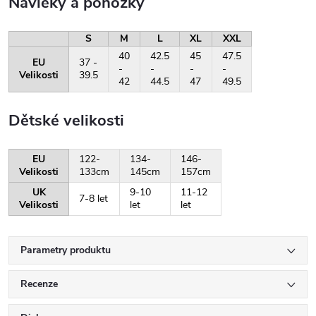
Návleky a ponožky
S
M
L
XL
XXL
40
42.5
45
47.5
EU
37 -
-
-
-
-
Velikosti
39.5
42
44.5
47
49.5
Dětské velikosti
EU
122-
134-
146-
Velikosti
133cm
145cm
157cm
UK
9-10
11-12
7-8 let
Velikosti
let
let
Parametry produktu
Recenze