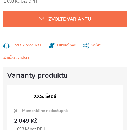
1 693 Kč bez DPH
Měrná
cena:
ZVOLTE VARIANTU
Dotaz k produktu
Hlídací pes
Sdílet
Značka:
Endura
XXS, Šedá
Momentálně nedostupné
2 049 Kč
1 693 Kč bez DPH