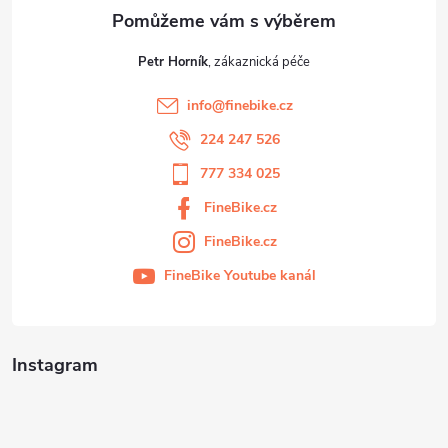
Petr Horník
info
@
finebike.cz
224 247 526
777 334 025
FineBike.cz
FineBike.cz
FineBike Youtube kanál
Instagram