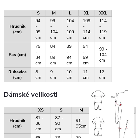
S
M
L
XL
XXL
94
99
104
109
114
Hrudník
-
-
-
-
-
(cm)
99
104
109
114
119
cm
cm
cm
cm
cm
79
84
89
94
99 -
-
-
-
-
Pas (cm)
104
84
89
94
99
cm
cm
cm
cm
cm
Rukavice
8
9
10
11
12
(cm)
cm
cm
cm
cm
cm
Dámské velikosti
XS
S
M
L
XL
81 -
87 -
Hrudník
91-
96-
101-
86
90
(cm)
95cm
100cm
105cm
cm
cm
68-
73-
79-
84-
88-