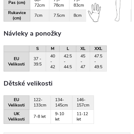
Pas (cm)
72cm
78cm
83cm
87cm
92cm
Rukavice
7cm
7.5cm
8cm
8.5cm
9cm
(cm)
Návleky a ponožky
S
M
L
XL
XXL
40
42.5
45
47.5
EU
37 -
-
-
-
-
Velikosti
39.5
42
44.5
47
49.5
Dětské velikosti
EU
122-
134-
146-
Velikosti
133cm
145cm
157cm
UK
9-10
11-12
7-8 let
Velikosti
let
let