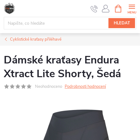
Přejít
NÁKUPNÍ
na
KOŠÍK
obsah
HLEDAT
Cyklistické kraťasy přiléhavé
Dámské kraťasy Endura
Xtract Lite Shorty, Šedá
Neohodnoceno
Podrobnosti hodnocení