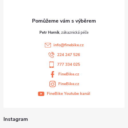
í
Petr Horník
info
@
finebike.cz
224 247 526
777 334 025
FineBike.cz
FineBike.cz
FineBike Youtube kanál
Instagram