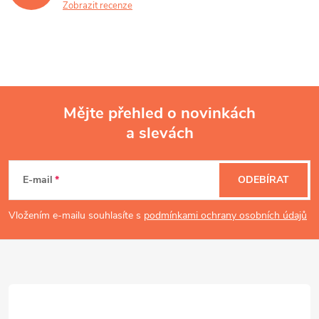
Zobrazit recenze
Mějte přehled o novinkách
a slevách
Z
á
E-mail
ODEBÍRAT
p
Vložením e-mailu souhlasíte s
podmínkami ochrany osobních údajů
a
t