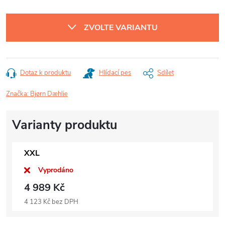
Měrná
cena:
ZVOLTE VARIANTU
Dotaz k produktu
Hlídací pes
Sdílet
Značka:
Bjørn Dæhlie
XXL
Vyprodáno
4 989 Kč
4 123 Kč bez DPH