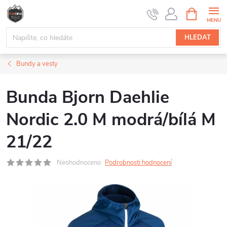
Přejít
NÁKUPNÍ
na
KOŠÍK
obsah
HLEDAT
Bundy a vesty
Bunda Bjorn Daehlie
Nordic 2.0 M modrá/bílá M
21/22
Neohodnoceno
Podrobnosti hodnocení