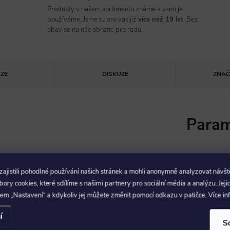
Produkty v našem sortimentu známe a sami je
používáme. Jsme tu pro vás již
více než 19 let
. Bez
obav se na nás obraťte pro radu.
ZE
DISKUZE
ZNA
Param
terLock 140mm Black Zakulacený
Uchycení
jistili pohodlné používání našich stránek a mohli anonymně analyzovat návšt
na náboj
:
ry cookies, které sdílíme s našimi partnery pro sociální média a analýzu. Jeji
em „Nastavení“ a kdykoliv jej můžete změnit pomocí odkazu v patičce. Více i
Průměr
kotouče
:
í
S