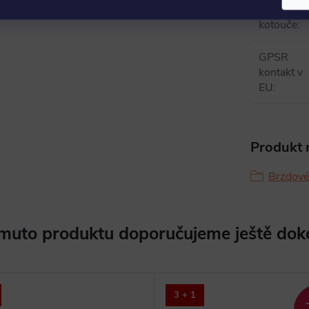
Typ
kotouče
:
GPSR
kontakt v
EU
:
Produkt n
Brzdové
muto produktu doporučujeme ještě dok
3 + 1