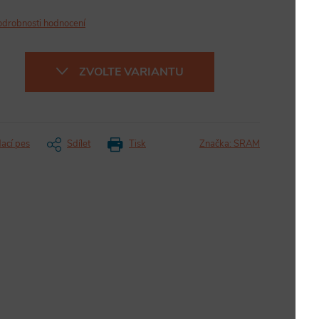
odrobnosti hodnocení
ZVOLTE VARIANTU
dací pes
Sdílet
Tisk
Značka:
SRAM