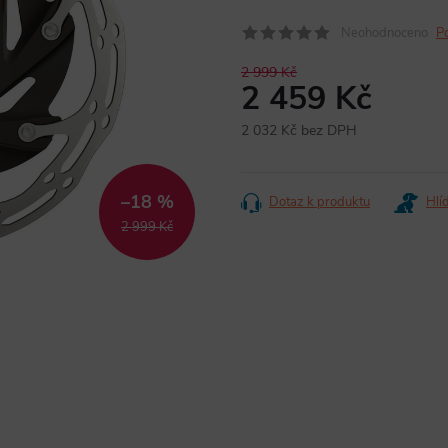
Neohodnoceno
P
2 999 Kč
2 459 Kč
2 032 Kč bez DPH
Měrná
cena:
–18 %
Dotaz k produktu
Hlí
2 999 Kč