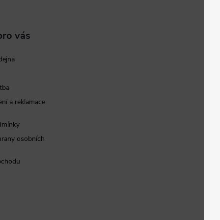
pro vás
dejna
tba
ní a reklamace
dmínky
rany osobních
bchodu