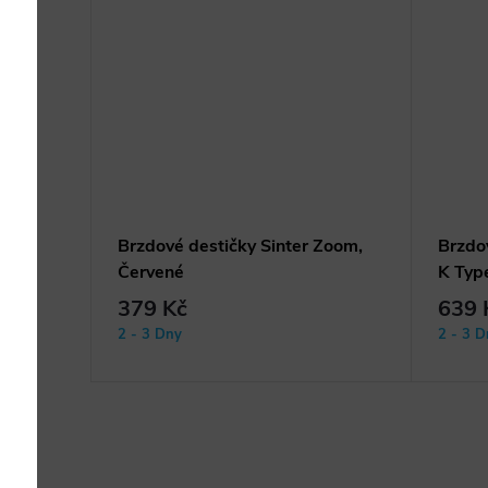
 Shimano
Brzdové destičky Sinter Zoom,
Brzdo
Červené
K Typ
379 Kč
639 
2 - 3 Dny
2 - 3 D