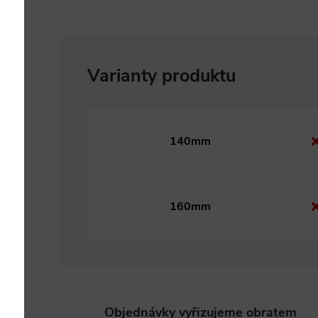
140mm
160mm
Objednávky vyřizujeme obratem