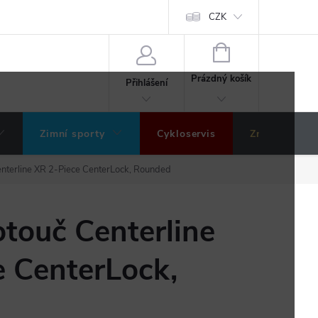
ochrany osobních údajů
Hodnocení obchodu
CZK
NÁKUPNÍ
KOŠÍK
Prázdný košík
Přihlášení
Zimní sporty
Cykloservis
Značky
nterline XR 2-Piece CenterLock, Rounded
touč Centerline
e CenterLock,