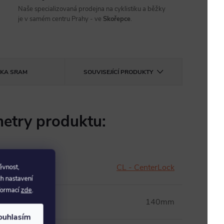
Naše specializovaná prodejna na cyklistiku a běžky
je v samém centru Prahy - ve
Skořepce
.
ČKA
SRAM
SOUVISEJÍCÍ PRODUKTY
etry produktu:
CL - CenterLock
ěvnost,
ch nastavení
nformací
zde
.
140mm
ouhlasím