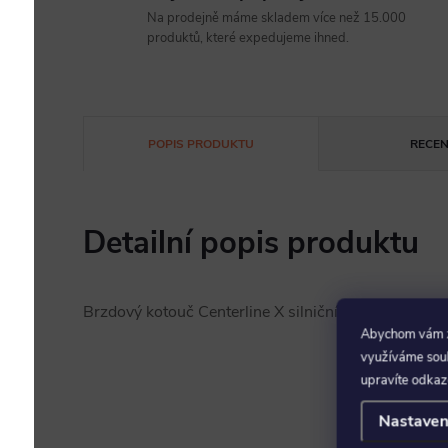
Na prodejně máme skladem více než 15.000
produktů, které expedujeme ihned.
POPIS PRODUKTU
RECEN
Detailní popis produktu
Brzdový kotouč Centerline X silniční 2 Piece Cen
Abychom vám za
využíváme soubo
upravíte odkaz
Nastaven