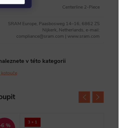
Centerline 2-Piece
SRAM Europe, Paasbosweg 14–16, 6862 ZS
Nijkerk, Netherlands, e-mail:
compliance@sram.com | www.sram.com
aleznete v této kategorii
 kotouče
oupit
3 + 1
3 + 1
–6 %