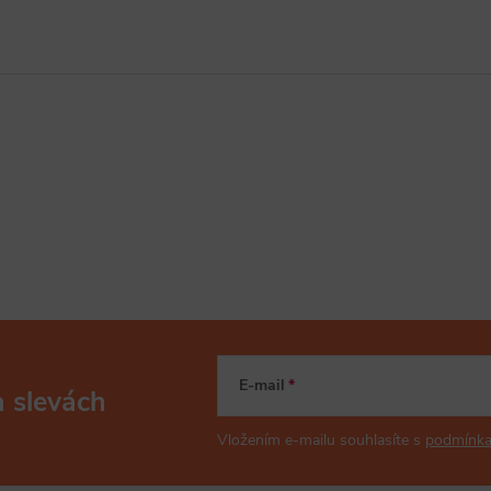
E-mail
a slevách
Vložením e-mailu souhlasíte s
podmínka