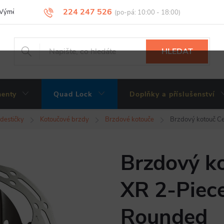
224 247 526
Výměny, vrácení a reklamace zboží
Obchodní podmínky
Podmínky 
HLEDAT
enty
Quad Lock
Doplňky a příslušenství
 destičky
Kotoučové brzdy
Brzdové kotouče
Brzdový kotouč Ce
Brzdový ko
XR 2-Piec
Rounded